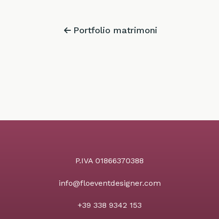
Portfolio matrimoni
P.IVA 01866370388
info@floeventdesigner.com
+39 338 9342 153